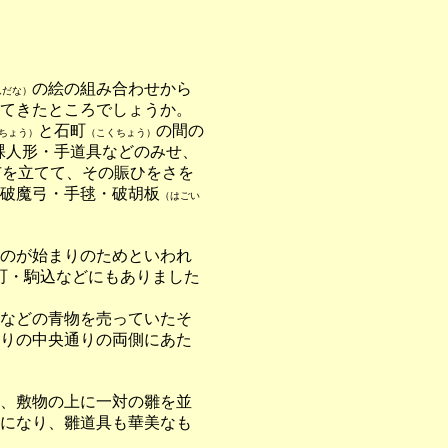
の絵の組み合わせから
んだな）
てきたところでしょうか。
と石町
の間の
ちょう）
（こくちょう）
裸人形・手道具などのみせ、
市を立てて、その賑ひをさを
破魔弓・手毬・破胡板
（はごい
のが始まりのためといわれ
町・駒込などにもありました
などの青物を売っていたそ
りの中央通りの両側にあた
、敷物の上に一対の雛を並
になり、雛道具も華美なも