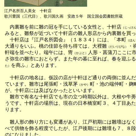
江戸名所百人美女 十軒店
歌川豊国（三代目）、歌川国久画 安政５年 国立国会図書館所蔵
内裏雛を前に雛の冠を手にしている女性と、十軒店
（じっけ
みると、雛祭が近づいて十軒店の雛人形店から内裏雛を買っ
十軒店は『江戸名所図会』（１８３４）には、「本町
（ほん
大通りをいふ。桃の佳節を待ち得ては、大裡雛
・
（だいりびな）
軒端を並べたり。端午には、冑
人形・菖蒲刀ここに
（かぶと）
さ弥生の雛市におとらず。また年の暮に至れば、春を迎ふる
を商ふ」とあります。
た）
十軒店の地名は、仮設の店が十軒ほど通りの両側に並んだ
ています。雛市は尾張町・浅草茅
町・池の端仲町・麹
（かや）
が、十軒店には及ばなかったといいます。
雛市で有名な十軒店でも市の立つ時期以外は、大根や牛蒡
うです。十軒店の場所は、現在の日本橋室町３、４丁目あた
ります。
雛人形の飾り方にも変遷があり、江戸初期には雛壇はなく
べて供物を飾る程度でしたが、江戸後期には雛壇も７、８段
のになりました。