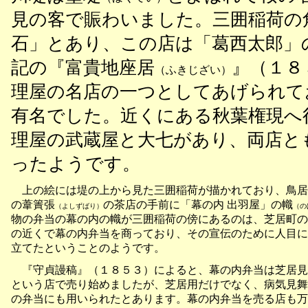
見の客で賑わいました。三囲稲荷の
石」とあり、この店は「葛西太郎」
記の『富貴地座居
』（１８
（ふきじざい）
理屋の名店の一つとしてあげられて
有名でした。近くにある秋葉権現へ
理屋の武蔵屋と大七があり、両店と
ったようです。
上の絵には堤の上から見た三囲稲荷が描かれており、鳥居
の葦簀張
の茶店の手前に「幕の内 出羽屋」の幟
（よしずばり）
（の
物の弁当の幕の内の幟が三囲稲荷の傍にあるのは、芝居町の
の近くで幕の内弁当を商っており、その宣伝のために人目に
立てたということのようです。
『守貞謾稿』（１８５３）によると、幕の内弁当は芝居見
という店で売り始めましたが、芝居用だけでなく、病気見舞
の弁当にも用いられたとあります。幕の内弁当を売る店も万