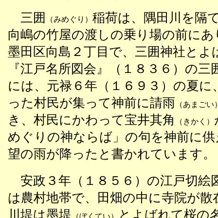
三囲
稲荷は、隅田川を隔
（みめぐり）
向嶋の竹屋の渡しの乗り場の前にあ
墨田区向島２丁目で、三囲神社とよ
『江戸名所図会』（１８３６）の三
には、元禄６年（１６９３）の夏に
った村民が集って神前に請雨
（あまごい
き、村民にかわって宝井其角
（きかく）
めぐりの神ならば」の句を神前に供
望の雨が降ったと書かれています。
安政３年（１８５６）の江戸切絵
は農村地帯で、田畑の中に寺院が散
川堤は墨堤
とよばれて桜の
（ぼくてい）