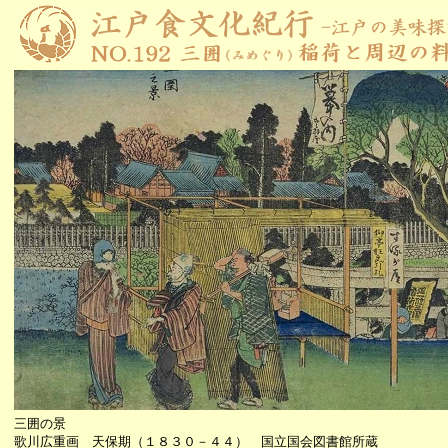
三囲の景
歌川広重画
天保期（１８３０－４４） 国立国会図書館所蔵