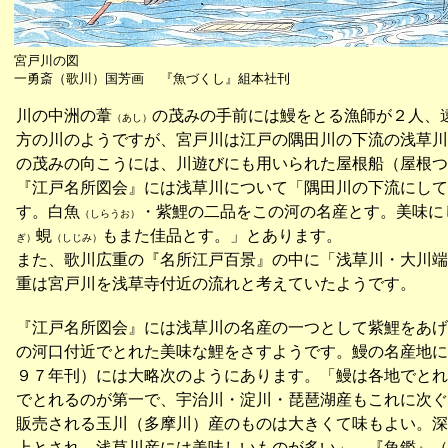
宮戸川の図
一勇斎（歌川）国芳画 『魚づくし』組本社刊
川の中洲の葦
の茂みの手前には鰻をとる漁師が２人、
（あし）
方の川のようですが、宮戸川は江戸の隅田川の下流の浅草川
の茂みの向こうには、川遊びにも用いられた屋根船（屋根つ
『江戸名所図会』には浅草川について「隅田川の下流にして
す。白魚
・紫鯉の二品をこの河の名産とす。美味に
（しらうお）
蜆
もまた佳品とす。」とあります。
ぎ）
（しじみ）
また、歌川広重の『名所江戸百景』の中に「浅草川・大川端
重は宮戸川を浅草寺付近の流れと考えていたようです。
『江戸名所図会』には浅草川の名産の一つとして紫鯉をあげ
の河口付近でとれた美味な鯉をさすようです。鰻の名産地に
９７年刊）には大略次のようにあります。「鰻は各地でとれ
でとれるのが第一で、宇治川・淀川・琵琶湖産もこれに次ぐ
販売される玉川（多摩川）産のものは大きくて味もよい。深
上とされ、浅草川産には美味しいものが多い」。『魚鑑』（