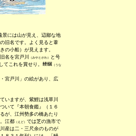
遠景には山が見え、辺鄙な地
の旧名です。よく見ると葦
きの小船）が見えます。
旧名を宮戸川
と号
（みやとがわ）
してこれを賞せり。
（うな
・宮戸川」の絵があり、広
ていますが、紫鯉は浅草川
ついて『本朝食鑑』（１６
るが、江州勢多の橋あたり
。江都
では芝の漁市で
（えど）
川産は二・三尺余のものが
１８３１年刊）には、「鰻