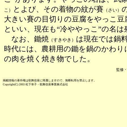
とよび、その着物の紋が賽
こ）
（さい）
大きい賽の目切りの豆腐をやっこ豆
といい、現在も“冷ややっこ”の名は
なお、鋤焼
は現在では鍋
（すきやき）
時代には、農耕用の鋤を鍋のかわり
の肉を焼く焼き物でした。
監修・
掲載情報の著作権は歌舞伎座に帰属しますので、無断転用を禁止します。
Copyright(C) 2003 松下幸子・歌舞伎座事業株式会社