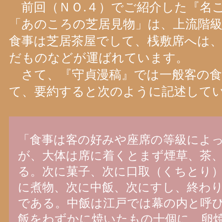
前回（ＮＯ.４）でご紹介した『名
「あのころの芝居見物」は、上流階
食事は芝居茶屋でして、桟敷席へは
だものなどが運ばれています。
さて、『守貞漫稿』では一般客の食
て、要約すると次のように記述して
「食事は客の好みや座席の等級によ
が、大体は席に着くとまず煙草、茶
る。次に菓子、次に口取（くちとり
に煮物、次に中飯、次にすし、終わ
である。中飯は江戸では幕の内と呼
飯をわずかに焼いたもの十個に、卵