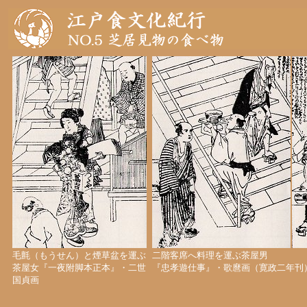
毛氈（もうせん）と煙草盆を運ぶ
二階客席へ料理を運ぶ茶屋男
茶屋女『一夜附脚本正本』・二世
『忠孝遊仕事』・歌麿画（寛政二年刊
国貞画