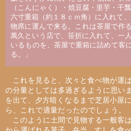
（こんにゃく）・焼豆腐・里芋・干
六寸重箱（約１８ｃｍ角）に入れて
物席に運んで来る。これは茶屋で作
萬久という店で、笹折に入れて、一
いるものを、茶屋で重箱に詰めて客
る。」
これを見ると、次々と食べ物が運ば
の分量としては多過ぎるように思い
を出て、夕方暗くなるまで芝居小屋
ら、これで適量だったのでしょう。
このように土間で見物する一般客は
から運ばれる菓子、弁当、すしを食