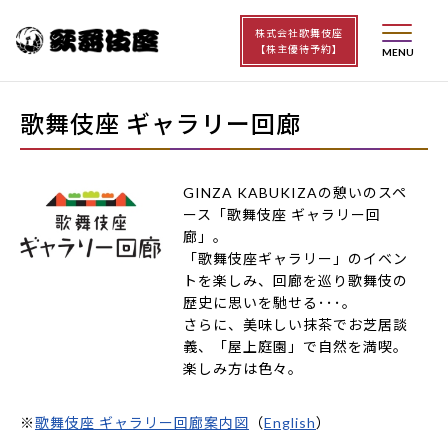
株式会社歌舞伎座
【株主優待予約】
歌舞伎座 ギャラリー回廊
GINZA KABUKIZAの憩いのスペ
ース「歌舞伎座 ギャラリー回
廊」。
「歌舞伎座ギャラリー」のイベン
トを楽しみ、回廊を巡り歌舞伎の
歴史に思いを馳せる･･･。
さらに、美味しい抹茶でお芝居談
義、「屋上庭園」で自然を満喫。
楽しみ方は色々。
※
歌舞伎座 ギャラリー回廊案内図
（
English
）