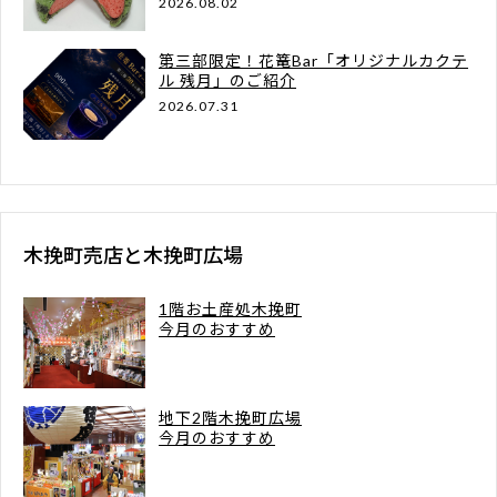
2026.08.02
第三部限定！花篭Bar「オリジナルカクテ
ル 残月」のご紹介
2026.07.31
木挽町売店と木挽町広場
1階お土産処木挽町
今月のおすすめ
地下2階木挽町広場
今月のおすすめ