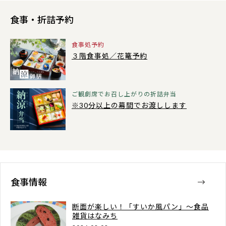
食事・
折詰予約
食事処予約
３階食事処／花篭予約
ご観劇席でお召し上がりの折詰弁当
※30分以上の幕間でお渡しします
食事情報
断面が楽しい！「すいか風パン」～食品
雑貨はなみち