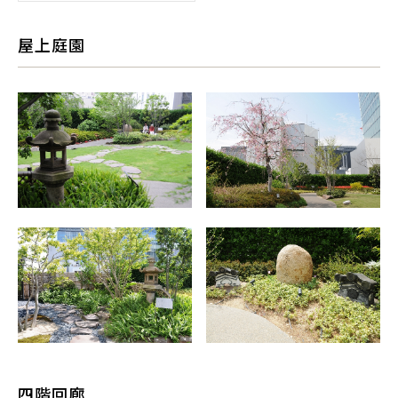
屋上庭園
四階回廊