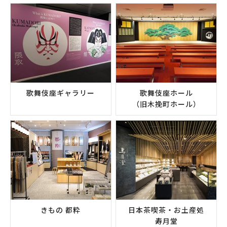
歌舞伎座ギャラリー
歌舞伎座ホール
（旧木挽町ホール）
きもの 都粋
日本茶喫茶・お土産処
寿月堂